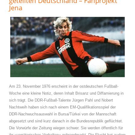
geteilten Deutschland – Fanprojekt
Jena
Am 23. November 1976 erscheint in der ostdeutschen Fußball-
Woche eine kleine Notiz, deren Inhalt Brisanz und Diffamierung in
sich trägt. Die DDR-Fußball-Talente Jürgen Pahl und Nobert
Nachtweih haben sich nach einem EM-Qualifikationsspiel der
DDR-Nachwuchsauswahl in Bursa/Türkei von der Mannschaft
abgesetzt und sind kurz danach in die Bundesrepublik geflüchtet.
Die Vorwürfe der Zeitung wiegen schwer. Sie werden öffentlich für
ihr »verräterisches Verhalten« gebrandmarkt. Die Flucht hat zudem