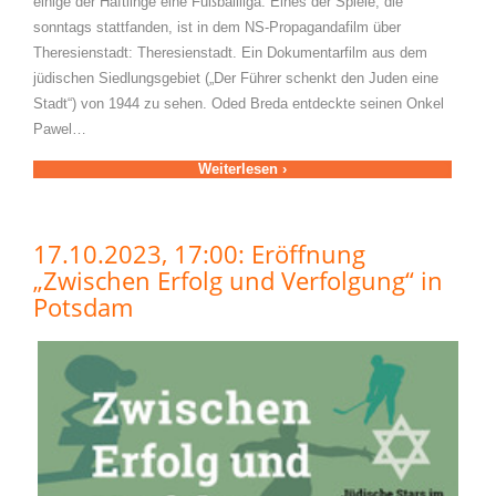
einige der Häftlinge eine Fußballliga. Eines der Spiele, die
sonntags stattfanden, ist in dem NS-Propagandafilm über
Theresienstadt: Theresienstadt. Ein Dokumentarfilm aus dem
jüdischen Siedlungsgebiet („Der Führer schenkt den Juden eine
Stadt“) von 1944 zu sehen. Oded Breda entdeckte seinen Onkel
Pawel…
Weiterlesen ›
17.10.2023, 17:00: Eröffnung
„Zwischen Erfolg und Verfolgung“ in
Potsdam