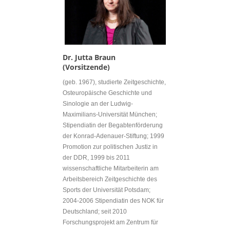
Dr. Jutta Braun
(Vorsitzende)
(geb. 1967), studierte Zeitgeschichte,
Osteuropäische Geschichte und
Sinologie an der Ludwig-
Maximilians-Universität München;
Stipendiatin der Begabtenförderung
der Konrad-Adenauer-Stiftung; 1999
Promotion zur politischen Justiz in
der DDR, 1999 bis 2011
wissenschaftliche Mitarbeiterin am
Arbeitsbereich Zeitgeschichte des
Sports der Universität Potsdam;
2004-2006 Stipendiatin des NOK für
Deutschland; seit 2010
Forschungsprojekt am Zentrum für