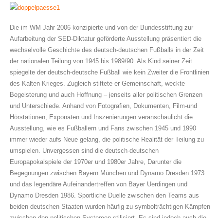
Die im WM-Jahr 2006 konzipierte und von der Bundesstiftung zur
Aufarbeitung der SED-Diktatur geförderte Ausstellung präsentiert die
wechselvolle Geschichte des deutsch-deutschen Fußballs in der Zeit
der nationalen Teilung von 1945 bis 1989/90. Als Kind seiner Zeit
spiegelte der deutsch-deutsche Fußball wie kein Zweiter die Frontlinien
des Kalten Krieges. Zugleich stiftete er Gemeinschaft, weckte
Begeisterung und auch Hoffnung – jenseits aller politischen Grenzen
und Unterschiede. Anhand von Fotografien, Dokumenten, Film-und
Hörstationen, Exponaten und Inszenierungen veranschaulicht die
Ausstellung, wie es Fußballern und Fans zwischen 1945 und 1990
immer wieder aufs Neue gelang, die politische Realität der Teilung zu
umspielen. Unvergessen sind die deutsch-deutschen
Europapokalspiele der 1970er und 1980er Jahre, Darunter die
Begegnungen zwischen Bayern München und Dynamo Dresden 1973
und das legendäre Aufeinandertreffen von Bayer Uerdingen und
Dynamo Dresden 1986. Sportliche Duelle zwischen den Teams aus
beiden deutschen Staaten wurden häufig zu symbolträchtigen Kämpfen
zwischen den politischen Systemen stilisiert. Es sind jedoch auch die