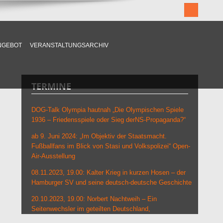
NGEBOT
VERANSTALTUNGSARCHIV
TERMINE
DOG-Talk Olympia hautnah „Die Olympischen Spiele
1936 – Friedensspiele oder Sieg derNS-Propaganda?“
ab 9. Juni 2024: „Im Objektiv der Staatsmacht.
Fußballfans im Blick von Stasi und Volkspolizei“ Open-
Air-Ausstellung
08.11.2023, 19.00: Kalter Krieg in kurzen Hosen – der
Hamburger SV und seine deutsch-deutsche Geschichte
20.10.2023, 19.00: Norbert Nachtweih – Ein
Seitenwechsler im geteilten Deutschland,
Grenzlandmuseum Eichsfeld