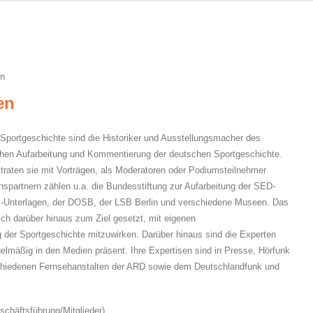
en
en
portgeschichte sind die Historiker und Ausstellungsmacher des
ichen Aufarbeitung und Kommentierung der deutschen Sportgeschichte.
traten sie mit Vorträgen, als Moderatoren oder Podiumsteilnehmer
nspartnern zählen u.a. die Bundesstiftung zur Aufarbeitung der SED-
asi-Unterlagen, der DOSB, der LSB Berlin und verschiedene Museen. Das
ch darüber hinaus zum Ziel gesetzt, mit eigenen
g der Sportgeschichte mitzuwirken. Darüber hinaus sind die Experten
lmäßig in den Medien präsent. Ihre Expertisen sind in Presse, Hörfunk
chiedenen Fernsehanstalten der ARD sowie dem Deutschlandfunk und
schäftsführung/Mitglieder)