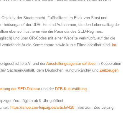
Im Objektiv der Staatsmacht. Fußballfans im Blick von Stasi und
her- heitsorgane“ der DDR. Es sind Aufnahmen, die den Lebensalltag der
llion ebenso illustrieren wie die Paranoia des SED-Regimes.
nglisch) und über QR-Codes mit einer Website verknüpft, auf der die
d vertiefende Audio-Kommentare sowie kurze Filme abrufbar sind:
im-
ortgeschichte e.V. und der
Ausstellungsagentur exhibeo
in Kooperation
rchiv Sachsen-Anhalt, dem Deutschen Rundfunkarchiv und
Zeitzeugen
eitung der SED-Diktatur
und der
DFB-Kulturstiftung
.
pziger Zoo: täglich ab 9 Uhr geöffnet,
 unter:
https://shop.zoo-leipzig.de/article/428
Infos zum Zoo Leipzig: