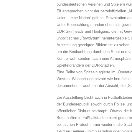
bundesdeutschen Vereinen und Spielern wur
Elf entsprachen nicht der parteioffiziellen
Union – eine Nation“ galt als Provokation d
Unter Beobachtung standen ebenfalls gewaltb
DDR Skinheads und Hooligans, die mit Gewal
unpolitisches „Rowdytum“ heruntergespielt, 
Ausstellung gezeigten Bildern ist zu sehen
um die Beobachtung durch den Staat und ver
Kontrollwut, sondern auch eine Atmosphäre 
Spielfeldrändern der DDR-Stadien.
Eine Reihe von Spitzeln agierte im „Operati
Westen. Wohnort und private wie beruflich
dokumentiert – auch mit der Absicht, die „Sp
Die Ausstellung blickt auch in Fußballstadi
der Bundesrepublik sowohl durch Polizei un
öffentlichen Diskurs bekämpft. Obwohl die 
Botschaften in Fußballstadien nicht gestat
politischen Protest immer wieder in die Stad
1974 im Berliner Olympiastadion oder Solid