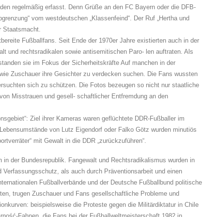
den regelmäßig erfasst. Denn Grüße an den FC Bayern oder die DFB-
 „Abgrenzung“ vom westdeutschen „Klassenfeind“. Der Ruf „Hertha und
er Staatsmacht.
ereite Fußballfans. Seit Ende der 1970er Jahre existierten auch in der
t und rechtsradikalen sowie antisemitischen Paro- len auftraten. Als
standen sie im Fokus der Sicherheitskräfte Auf manchen in der
, wie Zuschauer ihre Gesichter zu verdecken suchen. Die Fans wussten
suchten sich zu schützen. Die Fotos bezeugen so nicht nur staatliche
von Misstrauen und gesell- schaftlicher Entfremdung an den
onsgebiet“: Ziel ihrer Kameras waren geflüchtete DDR-Fußballer im
e Lebensumstände von Lutz Eigendorf oder Falko Götz wurden minutiös
ortverräter“ mit Gewalt in die DDR „zurückzuführen“.
en in der Bundesrepublik. Fangewalt und Rechtsradikalismus wurden in
d Verfassungsschutz, als auch durch Präventionsarbeit und einen
internationalen Fußballverbände und der Deutsche Fußballbund politische
teten, trugen Zuschauer und Fans gesellschaftliche Probleme und
ionkurven: beispielsweise die Proteste gegen die Militärdiktatur in Chile
arność-Fahnen, die Fans bei der Fußballweltmeisterschaft 1982 in