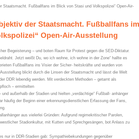
r Staatsmacht. Fußballfans im Blick von Stasi und Volkspolizei“ Open-Air-
bjektiv der Staatsmacht. Fußballfans i
olkspolizei“ Open-Air-Ausstellung
icher Begeisterung – und boten Raum für Protest gegen die SED-Diktatur.
ldraht. Jetzt weißt Du, wo ich wohne, ich wohne in der Zone“ hallte es
ieten Fußballfans ins Visier der Sicher- heitskräfte und wurden von
usstellung blickt durch die Linsen der Staatsmacht und lässt die Welt
 der DDR lebendig werden. Mit verdeckten Methoden – getarnt als
floch – ermittelten
- und außerhalb der Stadien und hielten „verdächtige“ Fußball- anhänger
war häufig der Beginn einer erkennungsdienstlichen Erfassung der Fans,
ung.
llanhänger aus vielerlei Gründen: Aufgrund regimekritischer Parolen,
 westlicher Stadionkultur, mit Kutten und Sprechgesängen, bot Anlass zu
 es nur in DDR-Stadien gab: Sympathiebekundungen gegenüber