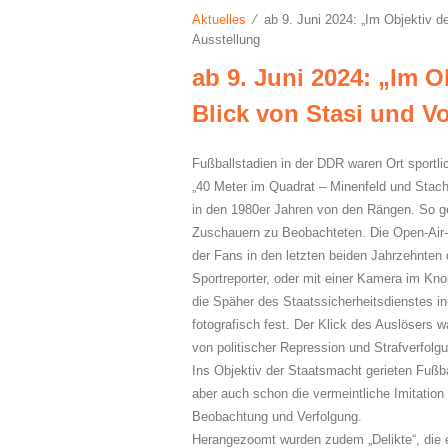
Aktuelles
⁄ ab 9. Juni 2024: „Im Objektiv de
Ausstellung
ab 9. Juni 2024: „Im O
Blick von Stasi und V
Fußballstadien in der DDR waren Ort sportl
„40 Meter im Quadrat – Minenfeld und Stache
in den 1980er Jahren von den Rängen. So ger
Zuschauern zu Beobachteten. Die Open-Air-A
der Fans in den letzten beiden Jahrzehnten
Sportreporter, oder mit einer Kamera im Knop
die Späher des Staatssicherheitsdienstes in
fotografisch fest. Der Klick des Auslösers 
von politischer Repression und Strafverfolg
Ins Objektiv der Staatsmacht gerieten Fußba
aber auch schon die vermeintliche Imitation
Beobachtung und Verfolgung.
Herangezoomt wurden zudem „Delikte“, die