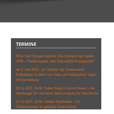
TERMINE
DOG-Talk Olympia hautnah „Die Olympischen Spiele
1936 – Friedensspiele oder Sieg derNS-Propaganda?“
ab 9. Juni 2024: „Im Objektiv der Staatsmacht.
Fußballfans im Blick von Stasi und Volkspolizei“ Open-
Air-Ausstellung
08.11.2023, 19.00: Kalter Krieg in kurzen Hosen – der
Hamburger SV und seine deutsch-deutsche Geschichte
20.10.2023, 19.00: Norbert Nachtweih – Ein
Seitenwechsler im geteilten Deutschland,
Grenzlandmuseum Eichsfeld