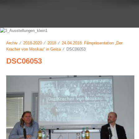
Archiv
⁄
2018-2020
⁄
2018
⁄
24.04.2018: Filmpräsentation „Der
Kracher von Moskau“ in Geisa
⁄ DSC06053
DSC06053