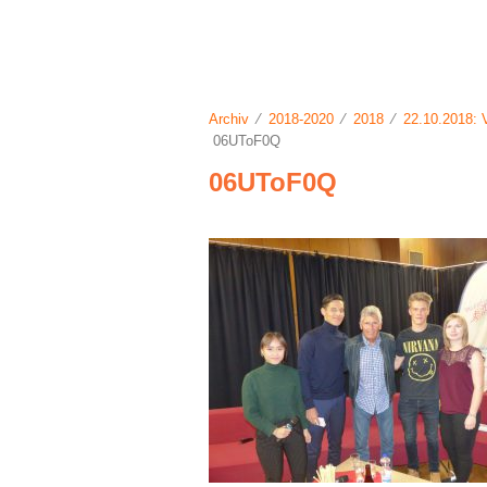
Archiv
⁄
2018-2020
⁄
2018
⁄
22.10.2018: 
06UToF0Q
06UToF0Q