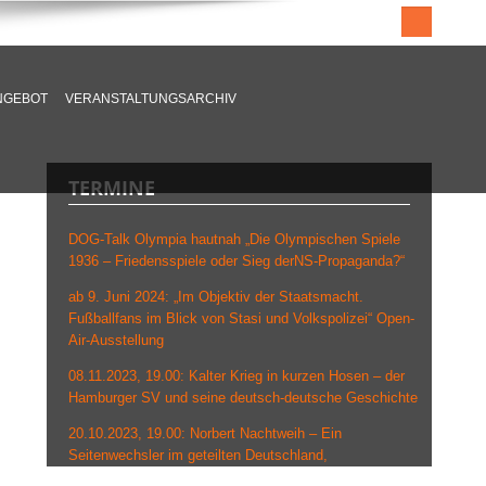
NGEBOT
VERANSTALTUNGSARCHIV
TERMINE
DOG-Talk Olympia hautnah „Die Olympischen Spiele
1936 – Friedensspiele oder Sieg derNS-Propaganda?“
ab 9. Juni 2024: „Im Objektiv der Staatsmacht.
Fußballfans im Blick von Stasi und Volkspolizei“ Open-
Air-Ausstellung
08.11.2023, 19.00: Kalter Krieg in kurzen Hosen – der
Hamburger SV und seine deutsch-deutsche Geschichte
20.10.2023, 19.00: Norbert Nachtweih – Ein
Seitenwechsler im geteilten Deutschland,
Grenzlandmuseum Eichsfeld