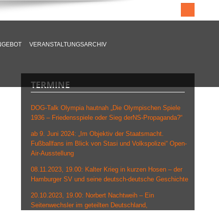
NGEBOT
VERANSTALTUNGSARCHIV
TERMINE
DOG-Talk Olympia hautnah „Die Olympischen Spiele
1936 – Friedensspiele oder Sieg derNS-Propaganda?“
ab 9. Juni 2024: „Im Objektiv der Staatsmacht.
Fußballfans im Blick von Stasi und Volkspolizei“ Open-
Air-Ausstellung
08.11.2023, 19.00: Kalter Krieg in kurzen Hosen – der
Hamburger SV und seine deutsch-deutsche Geschichte
20.10.2023, 19.00: Norbert Nachtweih – Ein
Seitenwechsler im geteilten Deutschland,
Grenzlandmuseum Eichsfeld