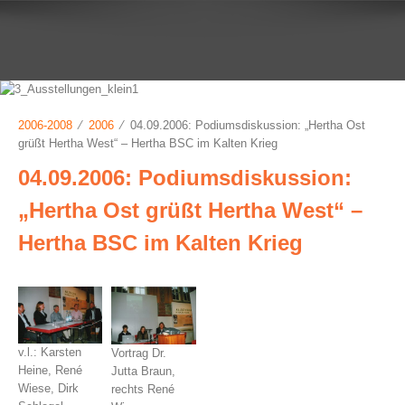
2006-2008
⁄
2006
⁄ 04.09.2006: Podiumsdiskussion: „Hertha Ost
grüßt Hertha West“ – Hertha BSC im Kalten Krieg
04.09.2006: Podiumsdiskussion:
„Hertha Ost grüßt Hertha West“ –
Hertha BSC im Kalten Krieg
v.l.: Karsten
Vortrag Dr.
Heine, René
Jutta Braun,
Wiese, Dirk
rechts René